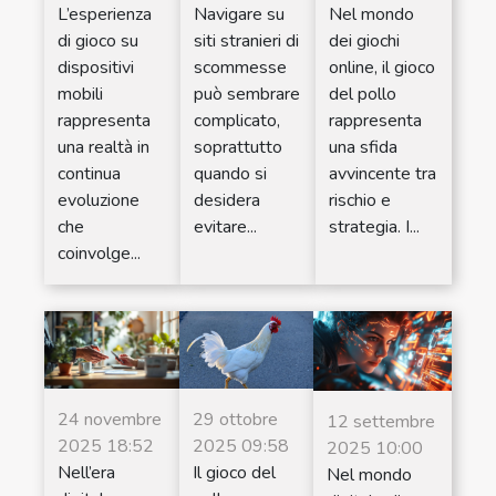
L’esperienza
Navigare su
Nel mondo
di gioco su
siti stranieri di
dei giochi
dispositivi
scommesse
online, il gioco
mobili
può sembrare
del pollo
rappresenta
complicato,
rappresenta
una realtà in
soprattutto
una sfida
continua
quando si
avvincente tra
evoluzione
desidera
rischio e
che
evitare...
strategia. I...
coinvolge...
24 novembre
29 ottobre
12 settembre
2025 18:52
2025 09:58
2025 10:00
Nell’era
Il gioco del
Nel mondo