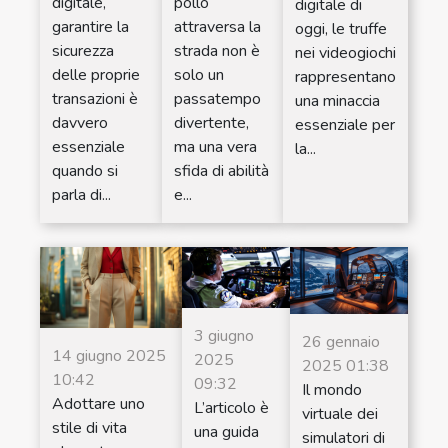
digitale,
pollo
digitale di
garantire la
attraversa la
oggi, le truffe
sicurezza
strada non è
nei videogiochi
delle proprie
solo un
rappresentano
transazioni è
passatempo
una minaccia
davvero
divertente,
essenziale per
essenziale
ma una vera
la...
quando si
sfida di abilità
parla di...
e...
3 giugno
26 gennaio
14 giugno 2025
2025
2025 01:38
10:42
09:32
Il mondo
Adottare uno
L’articolo è
virtuale dei
stile di vita
una guida
simulatori di