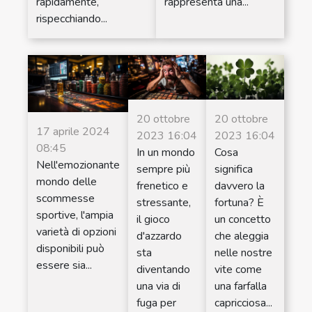
rapidamente,
rappresenta una...
rispecchiando...
20 ottobre
20 ottobre
17 aprile 2024
2023 16:04
2023 16:04
08:45
In un mondo
Cosa
Nell'emozionante
sempre più
significa
mondo delle
frenetico e
davvero la
scommesse
stressante,
fortuna? È
sportive, l'ampia
il gioco
un concetto
varietà di opzioni
d'azzardo
che aleggia
disponibili può
sta
nelle nostre
essere sia...
diventando
vite come
una via di
una farfalla
fuga per
capricciosa...