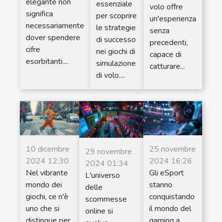
elegante non
essenziale
volo offre
significa
per scoprire
un'esperienza
necessariamente
le strategie
senza
dover spendere
di successo
precedenti,
cifre
nei giochi di
capace di
esorbitanti....
simulazione
catturare...
di volo....
10 dicembre
25 novembre
29 novembre
2024 12:30
2024 16:26
2024 01:34
Nel vibrante
Gli eSport
L'universo
mondo dei
stanno
delle
giochi, ce n'è
conquistando
scommesse
uno che si
il mondo del
online si
distingue per
gaming a